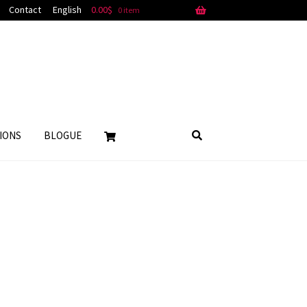
Contact
English
0.00
$
0 item
IONS
BLOGUE