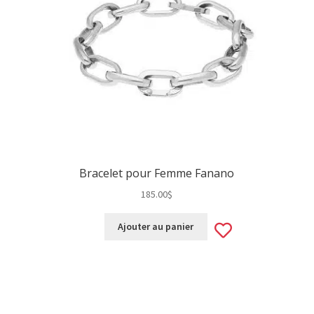
Bracelet pour Femme Fanano
185.00
$
Add
Ajouter au panier
d
to
wishlist
hlist