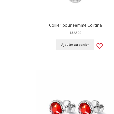
Collier pour Femme Cortina
152.50
$
Ad
Ajouter au panier
to
wis