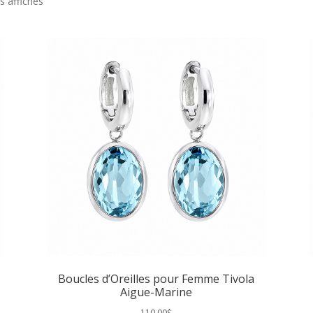
Trié
s affichés
du
plus
récent
au
plus
ancien
e
Boucles d’Oreilles pour Femme Tivola
Aigue-Marine
110.00
$