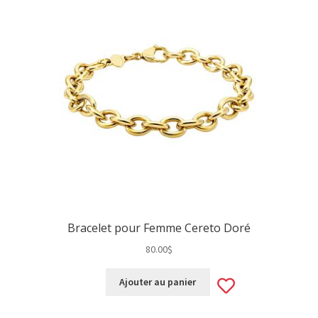
Bracelet pour Femme Cereto Doré
80.00
$
d
Add
Ajouter au panier
to