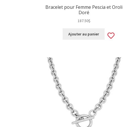
Bracelet pour Femme Pescia et Oroli
Doré
187.50
$
Ad
Ajouter au panier
to
wis