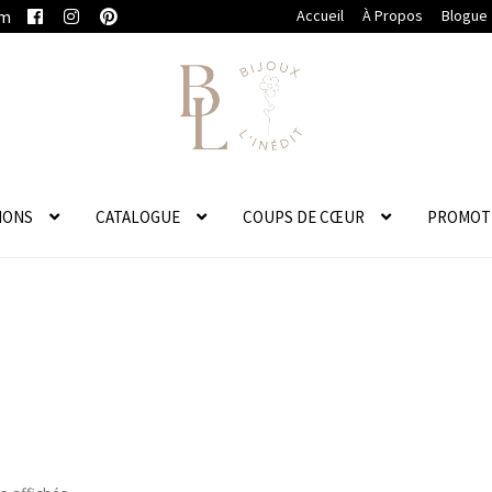
om
Accueil
À Propos
Blogue
IONS
CATALOGUE
COUPS DE CŒUR
PROMOT