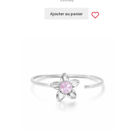
d
Add
Ajouter au panier
to
hlist
wishlist