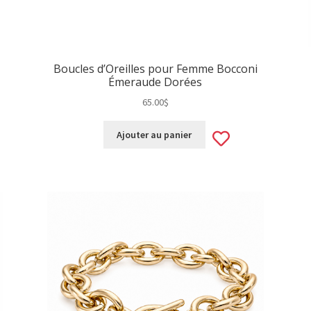
Boucles d’Oreilles pour Femme Bocconi
Émeraude Dorées
65.00
$
d
Add
Ajouter au panier
to
hlist
wishlist