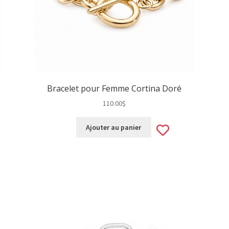
Bracelet pour Femme Cortina Doré
110.00
$
Add
Ajouter au panier
d
to
wishlist
hlist