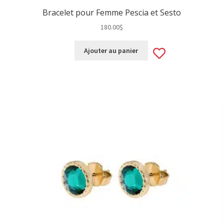
Bracelet pour Femme Pescia et Sesto
180.00
$
Add
Ajouter au panier
d
to
wishlist
hlist