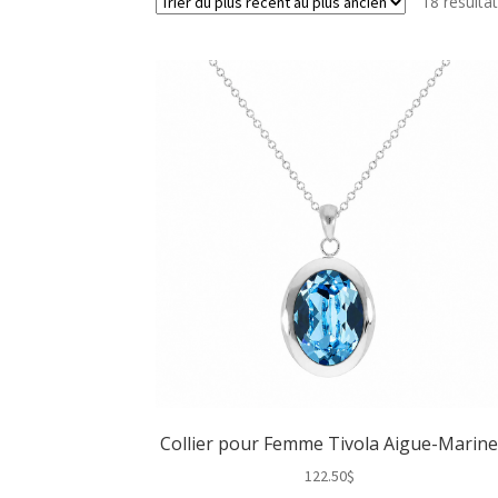
18 résultat
Collier pour Femme Tivola Aigue-Marin
122.50
$