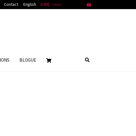
Contact
English
0.00
$
0 item
IONS
BLOGUE