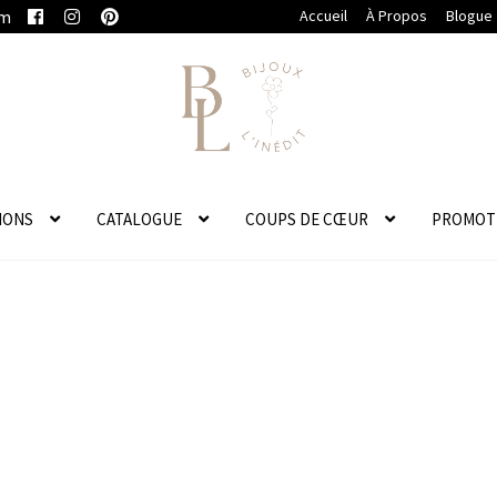
om
Accueil
À Propos
Blogue
IONS
CATALOGUE
COUPS DE CŒUR
PROMOT