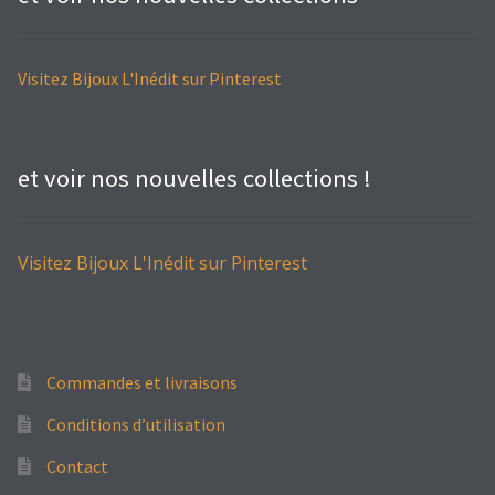
Accessoires
Visitez Bijoux L'Inédit sur Pinterest
Bagues
Barrettes
et voir nos nouvelles collections !
Boucles d’oreilles
Visitez Bijoux L'Inédit sur Pinterest
Bracelets
Broches
Commandes et livraisons
Colliers
Conditions d’utilisation
Élastiques
Contact