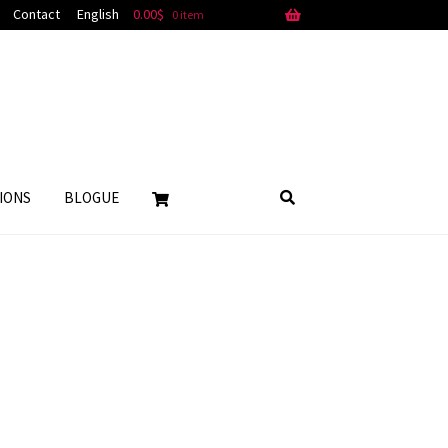
Contact
English
0.00
$
0 item
IONS
BLOGUE