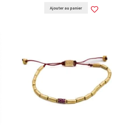
d
Add
Ajouter au panier
to
hlist
wishlist