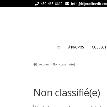
450-465-6610
info@bijouxlinedit.c
Aller
Aller
à
au
la
contenu
navigation
À PROPOS
COLLECT
Accueil
Non classifié(e)
Non classifié(e)