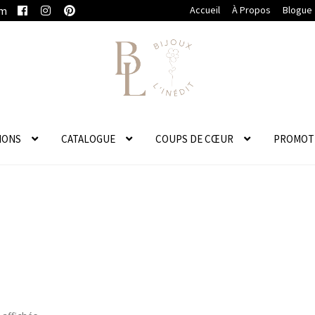
om
Accueil
À Propos
Blogue
IONS
CATALOGUE
COUPS DE CŒUR
PROMOT