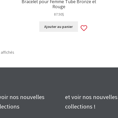
Bracelet pour Femme Tube Bronze et
Rouge
87.50
$
d
Add
Ajouter au panier
to
hlist
wishlist
Trié
 affichés
du
plus
récent
au
plus
ancien
voir nos nouvelles
et voir nos nouvelles
lections
collections !