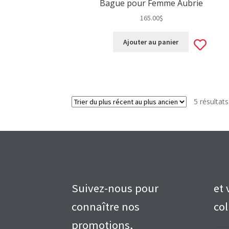
Bague pour Femme Aubrie
165.00
$
Ad
Ajouter au panier
to
wis
5 résultats
Suivez-nous pour
et 
connaître nos
col
promotions,