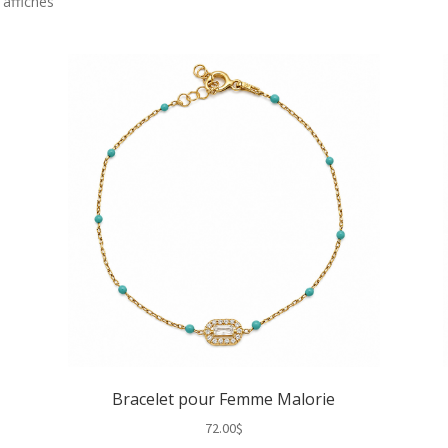
Trié
 affichés
du
plus
récent
au
plus
ancien
Bracelet pour Femme Malorie
72.00
$