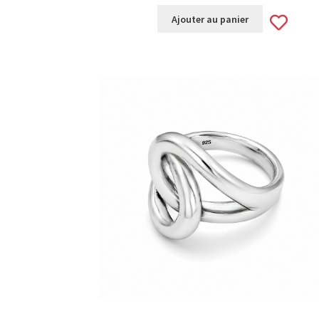
Ad
Ajouter au panier
to
wis