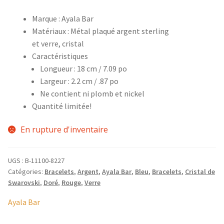
Accessoires
Marque : Ayala Bar
Matériaux : Métal plaqué argent sterling
Bagues
et verre, cristal
Caractéristiques
Longueur : 18 cm / 7.09 po
Barrettes
Largeur : 2.2 cm / .87 po
Ne contient ni plomb et nickel
Boucles d’oreilles
Quantité limitée!
Bracelets
En rupture d'inventaire
Broches
UGS :
B-11100-8227
Catégories:
Bracelets
,
Argent
,
Ayala Bar
,
Bleu
,
Bracelets
,
Cristal de
Colliers
Swarovski
,
Doré
,
Rouge
,
Verre
Élastiques
Ayala Bar