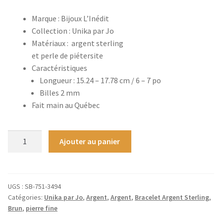
Accessoires
Marque : Bijoux L’Inédit
Collection : Unika par Jo
Bagues
Matériaux : argent sterling
et perle de piétersite
Caractéristiques
Barrettes
Longueur : 15.24 – 17.78 cm / 6 – 7 po
Billes 2 mm
Boucles d’oreilles
Fait main au Québec
Bracelets
quantité
Ajouter au panier
Broches
de
Bracelet
pour
Colliers
Femme
UGS :
SB-751-3494
Catégories:
Unika par Jo
,
Argent
,
Argent
,
Bracelet Argent Sterling
,
Ida
Élastiques
Brun
,
pierre fine
Piétersite