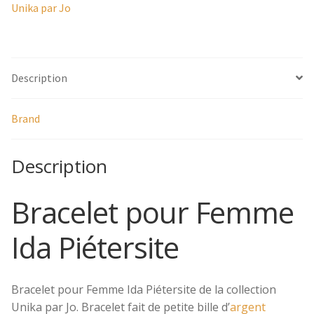
Mâchoires
Unika par Jo
Montres
Description
Pinces à Cheveux
Serre-Tête
Brand
Par couleurs
Description
Par matières
Bracelet pour Femme
Coups de cœur
Ida Piétersite
Demandes spéciales
Bracelet pour Femme Ida Piétersite de la collection
Certificat-Cadeau
Unika par Jo. Bracelet fait de petite bille d’
argent